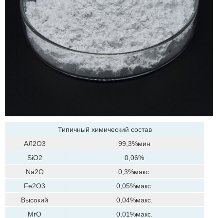
Типичный химический состав
АЛ2О3
99,3%мин
SiO2
0,06%
Na2O
0,3%макс.
Fe2O3
0,05%макс.
Высокий
0,04%макс.
МгО
0,01%макс.