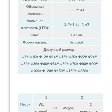
Объемная
3,6 г/см3
плотность
Насыпная
1,75-1,95 г/см3
плотность (LPD):
Цвет:
Белый
Форма частиц:
Угловой
Доступный размер:
Ф8# Ф10# Ф12# Ф14# Ф16# Ф20# Ф22# Ф24#
Ф30# Ф36# Ф46# Ф54# Ф60# Ф70# Ф80# Ф90#
Ф100# Ф120# Ф150# Ф180# Ф220#
1
2
Песок
W1
2
Q1
W2(ум)
W3
(около)
квартал（≤）