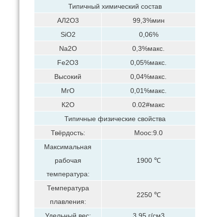
Типичный химический состав
АЛ2О3
99,3%мин
SiO2
0,06%
Na2O
0,3%макс.
Fe2O3
0,05%макс.
Высокий
0,04%макс.
МгО
0,01%макс.
К2О
0.02#макс
Типичные физические свойства
Твёрдость:
Моос:9.0
Максимальная
рабочая
1900 ℃
температура:
Температура
2250 ℃
плавления:
Удельный вес:
3,95 г/см3