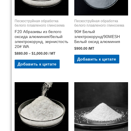
Пескоструйная обработка
Пескоструйная обработка
белого плавленого глинозема
белого плавленого глинозема
F20 Абразивы из белого
90# Белый
оксида алюминия/белый
электрокорунд/90MESH
электрокорунд, зернистость
Белый оксид алюминия
20# WA
$
900.00
/MT
$
880.00
–
$
1,000.00
/ MT
Добавить к цитате
Добавить к цитате