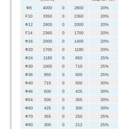
Ф8
4000
0
2800
20%
2
F10
3350
0
2360
20%
2
Ф12
2800
0
2000
20%
1
F14
2360
0
1700
20%
1
Ф16
2000
0
1400
20%
1
Ф20
1700
0
1180
20%
1
Ф24
1180
0
850
25%
7
Ф30
1000
0
710
25%
6
Ф36
850
0
600
25%
5
Ф40
710
0
500
30%
4
Ф46
600
0
425
30%
3
Ф54
500
0
355
30%
3
Ф60
425
0
300
30%
2
Ф70
355
0
250
25%
2
Ф80
300
0
212
25%
1