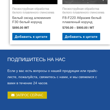
Пескоструйная обработка
Пескоструйная обработка
белого плавленого глинозема
белого плавленого глинозема
Белый оксид алюминия
F8-F220 Абразив белый
F30 белый корунд
плавленый корунд
$
890.00
/MT
$
700.00
–
$
900.00
/ MT
Добавить к цитате
Добавить к цитате
ПОДПИШИТЕСЬ НА НАС
Если у вас есть вопросы о нашей продукции или прайс-
листе, пожалуйста, свяжитесь с нами, и мы свяжемся с
вами в течение 24 часов.
ЗАПРОС СЕЙЧАС