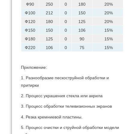
Ф90
250
0
180
20%
1
Ф100
212
0
150
20%
1
Ф120
180
0
125
20%
1
Ф150
150
0
106
15%
Ф180
125
0
90
15%
Ф220
106
0
75
15%
Приложение:
1. Разнообразие пескоструйной обработки и
притирки
2. Процесс украшения стекла или акрила
3. Процесс обработки телевизионных экранов
4. Резка кремниевой пластины.
5. Процесс очистки и струйной обработки модели